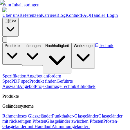
Zum Inhalt springen
Über uns
Referenzen
Karriere
Blog
Kontakt
FAQ
Händler-Login
🇩🇪
de
Technik
Produkte
Lösungen
Nachhaltigkeit
Werkzeuge
Spezifikation
Angebot anfordern
Spec
PDF spec
Produkt finden
Geführte
Auswahl
Angebot
Projektanfrage
Technik
Bibliothek
Produkte
Geländersysteme
Rahmenloses Glasgeländer
Punkthalter-Glasgeländer
Glasgeländer
mit rückseitigen Pfosten
Glasgeländer zwischen Pfosten
Pfosten-
Glasgeländer mit Handlauf
Aluminiumgeländer-