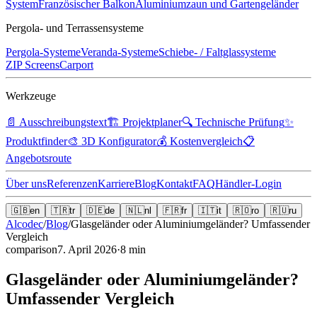
System
Französischer Balkon
Aluminiumzaun und Gartengeländer
Pergola- und Terrassensysteme
Pergola-Systeme
Veranda-Systeme
Schiebe- / Faltglassysteme
ZIP Screens
Carport
Werkzeuge
📄
Ausschreibungstext
🏗️
Projektplaner
🔍
Technische Prüfung
✨
Produktfinder
🎨
3D Konfigurator
💰
Kostenvergleich
📋
Angebotsroute
Über uns
Referenzen
Karriere
Blog
Kontakt
FAQ
Händler-Login
🇬🇧
en
🇹🇷
tr
🇩🇪
de
🇳🇱
nl
🇫🇷
fr
🇮🇹
it
🇷🇴
ro
🇷🇺
ru
Alcodec
/
Blog
/
Glasgeländer oder Aluminiumgeländer? Umfassender
Vergleich
comparison
7. April 2026
·
8
min
Glasgeländer oder Aluminiumgeländer?
Umfassender Vergleich