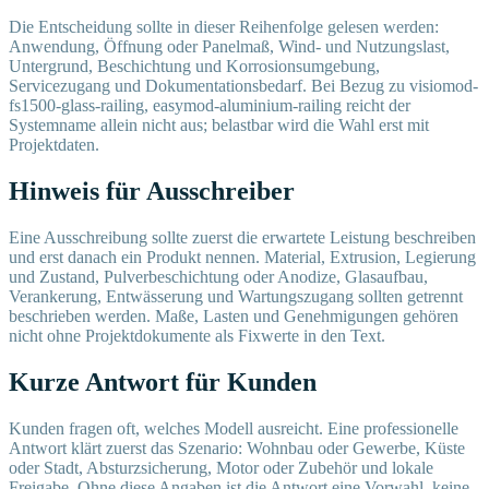
Die Entscheidung sollte in dieser Reihenfolge gelesen werden:
Anwendung, Öffnung oder Panelmaß, Wind- und Nutzungslast,
Untergrund, Beschichtung und Korrosionsumgebung,
Servicezugang und Dokumentationsbedarf. Bei Bezug zu visiomod-
fs1500-glass-railing, easymod-aluminium-railing reicht der
Systemname allein nicht aus; belastbar wird die Wahl erst mit
Projektdaten.
Hinweis für Ausschreiber
Eine Ausschreibung sollte zuerst die erwartete Leistung beschreiben
und erst danach ein Produkt nennen. Material, Extrusion, Legierung
und Zustand, Pulverbeschichtung oder Anodize, Glasaufbau,
Verankerung, Entwässerung und Wartungszugang sollten getrennt
beschrieben werden. Maße, Lasten und Genehmigungen gehören
nicht ohne Projektdokumente als Fixwerte in den Text.
Kurze Antwort für Kunden
Kunden fragen oft, welches Modell ausreicht. Eine professionelle
Antwort klärt zuerst das Szenario: Wohnbau oder Gewerbe, Küste
oder Stadt, Absturzsicherung, Motor oder Zubehör und lokale
Freigabe. Ohne diese Angaben ist die Antwort eine Vorwahl, keine