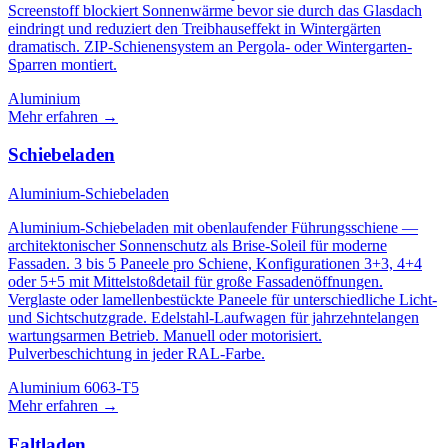
Screenstoff blockiert Sonnenwärme bevor sie durch das Glasdach
eindringt und reduziert den Treibhauseffekt in Wintergärten
dramatisch. ZIP-Schienensystem an Pergola- oder Wintergarten-
Sparren montiert.
Aluminium
Mehr erfahren
→
Schiebeladen
Aluminium-Schiebeladen
Aluminium-Schiebeladen mit obenlaufender Führungsschiene —
architektonischer Sonnenschutz als Brise-Soleil für moderne
Fassaden. 3 bis 5 Paneele pro Schiene, Konfigurationen 3+3, 4+4
oder 5+5 mit Mittelstoßdetail für große Fassadenöffnungen.
Verglaste oder lamellenbestückte Paneele für unterschiedliche Licht-
und Sichtschutzgrade. Edelstahl-Laufwagen für jahrzehntelangen
wartungsarmen Betrieb. Manuell oder motorisiert.
Pulverbeschichtung in jeder RAL-Farbe.
Aluminium 6063-T5
Mehr erfahren
→
Faltladen