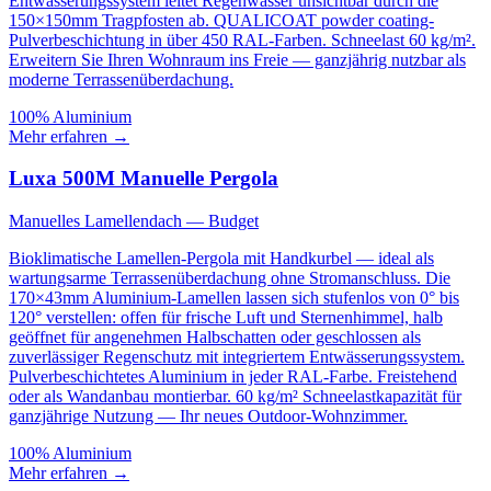
Entwässerungssystem leitet Regenwasser unsichtbar durch die
150×150mm Tragpfosten ab. QUALICOAT powder coating-
Pulverbeschichtung in über 450 RAL-Farben. Schneelast 60 kg/m².
Erweitern Sie Ihren Wohnraum ins Freie — ganzjährig nutzbar als
moderne Terrassenüberdachung.
100% Aluminium
Mehr erfahren
→
Luxa 500M Manuelle Pergola
Manuelles Lamellendach — Budget
Bioklimatische Lamellen-Pergola mit Handkurbel — ideal als
wartungsarme Terrassenüberdachung ohne Stromanschluss. Die
170×43mm Aluminium-Lamellen lassen sich stufenlos von 0° bis
120° verstellen: offen für frische Luft und Sternenhimmel, halb
geöffnet für angenehmen Halbschatten oder geschlossen als
zuverlässiger Regenschutz mit integriertem Entwässerungssystem.
Pulverbeschichtetes Aluminium in jeder RAL-Farbe. Freistehend
oder als Wandanbau montierbar. 60 kg/m² Schneelastkapazität für
ganzjährige Nutzung — Ihr neues Outdoor-Wohnzimmer.
100% Aluminium
Mehr erfahren
→