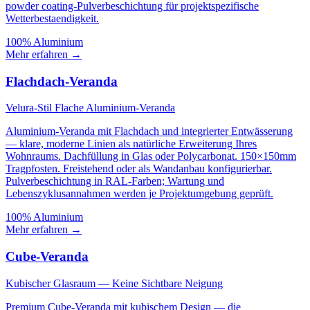
powder coating-Pulverbeschichtung für projektspezifische
Wetterbestaendigkeit.
100% Aluminium
Mehr erfahren
→
Flachdach-Veranda
Velura-Stil Flache Aluminium-Veranda
Aluminium-Veranda mit Flachdach und integrierter Entwässerung
— klare, moderne Linien als natürliche Erweiterung Ihres
Wohnraums. Dachfüllung in Glas oder Polycarbonat. 150×150mm
Tragpfosten. Freistehend oder als Wandanbau konfigurierbar.
Pulverbeschichtung in RAL-Farben; Wartung und
Lebenszyklusannahmen werden je Projektumgebung geprüft.
100% Aluminium
Mehr erfahren
→
Cube-Veranda
Kubischer Glasraum — Keine Sichtbare Neigung
Premium Cube-Veranda mit kubischem Design — die