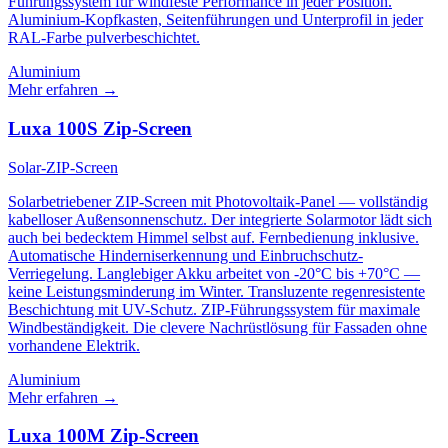
Führungssystem für windfeste Performance in jeder Position.
Aluminium-Kopfkasten, Seitenführungen und Unterprofil in jeder
RAL-Farbe pulverbeschichtet.
Aluminium
Mehr erfahren
→
Luxa 100S Zip-Screen
Solar-ZIP-Screen
Solarbetriebener ZIP-Screen mit Photovoltaik-Panel — vollständig
kabelloser Außensonnenschutz. Der integrierte Solarmotor lädt sich
auch bei bedecktem Himmel selbst auf. Fernbedienung inklusive.
Automatische Hinderniserkennung und Einbruchschutz-
Verriegelung. Langlebiger Akku arbeitet von -20°C bis +70°C —
keine Leistungsminderung im Winter. Transluzente regenresistente
Beschichtung mit UV-Schutz. ZIP-Führungssystem für maximale
Windbeständigkeit. Die clevere Nachrüstlösung für Fassaden ohne
vorhandene Elektrik.
Aluminium
Mehr erfahren
→
Luxa 100M Zip-Screen