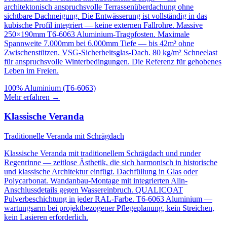
architektonisch anspruchsvolle Terrassenüberdachung ohne
sichtbare Dachneigung. Die Entwässerung ist vollständig in das
kubische Profil integriert — keine externen Fallrohre. Massive
250×190mm T6-6063 Aluminium-Tragpfosten. Maximale
Spannweite 7.000mm bei 6.000mm Tiefe — bis 42m² ohne
Zwischenstützen. VSG-Sicherheitsglas-Dach. 80 kg/m² Schneelast
für anspruchsvolle Winterbedingungen. Die Referenz für gehobenes
Leben im Freien.
100% Aluminium (T6-6063)
Mehr erfahren
→
Klassische Veranda
Traditionelle Veranda mit Schrägdach
Klassische Veranda mit traditionellem Schrägdach und runder
Regenrinne — zeitlose Ästhetik, die sich harmonisch in historische
und klassische Architektur einfügt. Dachfüllung in Glas oder
Polycarbonat. Wandanbau-Montage mit integrierten Alin-
Anschlussdetails gegen Wassereinbruch. QUALICOAT
Pulverbeschichtung in jeder RAL-Farbe. T6-6063 Aluminium —
wartungsarm bei projektbezogener Pflegeplanung, kein Streichen,
kein Lasieren erforderlich.