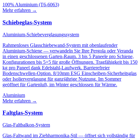
100% Aluminium (T6-6063)
Mehr erfahren
→
Schiebeglas-System
Aluminium-Schiebeverglasungssystem
Rahmenloses Glasschiebewand-System mit obenlaufender
Aluminium-Schiene — verwandeln Sie Ihre Pergola oder Veranda
in einen geschlossenen Garten-Raum. 3 bis 5 Paneele pro Schiene,
Konfigurationen bis 5+5 für große Öffnungen. Tragfähigkeit bis 150
kg pro Paneel dank Edelstahl-Laufwerk. Barrierefreier
Bodenschwellen-Option. 8/10mm ESG Einscheiben-Sicherheitsglas
oder Isolierverglasung für ganzjährige Nutzung. Im Sommer
geöffnet für Gartenluft, im Winter geschlossen für Wärme.
Aluminium
Mehr erfahren
→
Faltglas-System
Glas-Faltbalkon-System
Glas-Faltwand im Ziehharmonika-Stil — öffnet sich vollständig für