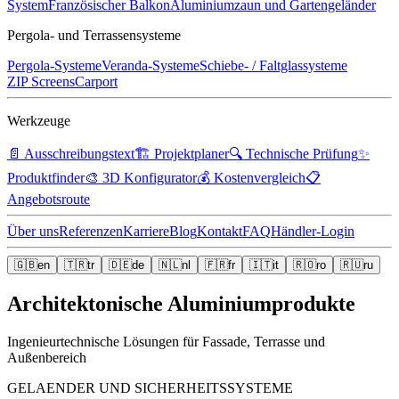
System
Französischer Balkon
Aluminiumzaun und Gartengeländer
Pergola- und Terrassensysteme
Pergola-Systeme
Veranda-Systeme
Schiebe- / Faltglassysteme
ZIP Screens
Carport
Werkzeuge
📄
Ausschreibungstext
🏗️
Projektplaner
🔍
Technische Prüfung
✨
Produktfinder
🎨
3D Konfigurator
💰
Kostenvergleich
📋
Angebotsroute
Über uns
Referenzen
Karriere
Blog
Kontakt
FAQ
Händler-Login
🇬🇧
en
🇹🇷
tr
🇩🇪
de
🇳🇱
nl
🇫🇷
fr
🇮🇹
it
🇷🇴
ro
🇷🇺
ru
Architektonische Aluminiumprodukte
Ingenieurtechnische Lösungen für Fassade, Terrasse und
Außenbereich
GELAENDER UND SICHERHEITSSYSTEME