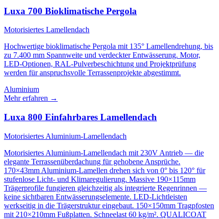
Luxa 700 Bioklimatische Pergola
Motorisiertes Lamellendach
Hochwertige bioklimatische Pergola mit 135° Lamellendrehung, bis
zu 7.400 mm Spannweite und verdeckter Entwässerung. Motor,
LED-Optionen, RAL-Pulverbeschichtung und Projektprüfung
werden für anspruchsvolle Terrassenprojekte abgestimmt.
Aluminium
Mehr erfahren
→
Luxa 800 Einfahrbares Lamellendach
Motorisiertes Aluminium-Lamellendach
Motorisiertes Aluminium-Lamellendach mit 230V Antrieb — die
elegante Terrassenüberdachung für gehobene Ansprüche.
170×43mm Aluminium-Lamellen drehen sich von 0° bis 120° für
stufenlose Licht- und Klimaregulierung. Massive 190×115mm
Trägerprofile fungieren gleichzeitig als integrierte Regenrinnen —
keine sichtbaren Entwässerungselemente. LED-Lichtleisten
werkseitig in die Trägerstruktur eingebaut. 150×150mm Tragpfosten
mit 210×210mm Fußplatten. Schneelast 60 kg/m². QUALICOAT