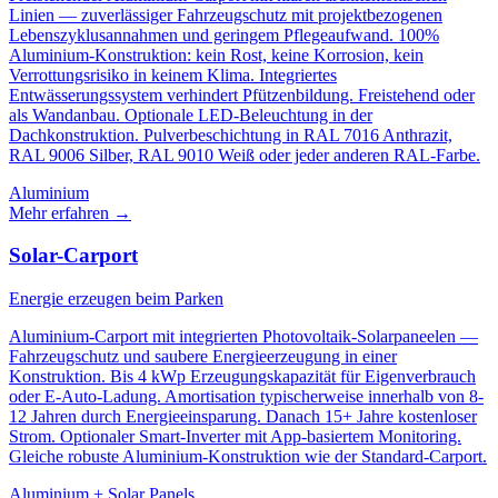
Linien — zuverlässiger Fahrzeugschutz mit projektbezogenen
Lebenszyklusannahmen und geringem Pflegeaufwand. 100%
Aluminium-Konstruktion: kein Rost, keine Korrosion, kein
Verrottungsrisiko in keinem Klima. Integriertes
Entwässerungssystem verhindert Pfützenbildung. Freistehend oder
als Wandanbau. Optionale LED-Beleuchtung in der
Dachkonstruktion. Pulverbeschichtung in RAL 7016 Anthrazit,
RAL 9006 Silber, RAL 9010 Weiß oder jeder anderen RAL-Farbe.
Aluminium
Mehr erfahren
→
Solar-Carport
Energie erzeugen beim Parken
Aluminium-Carport mit integrierten Photovoltaik-Solarpaneelen —
Fahrzeugschutz und saubere Energieerzeugung in einer
Konstruktion. Bis 4 kWp Erzeugungskapazität für Eigenverbrauch
oder E-Auto-Ladung. Amortisation typischerweise innerhalb von 8-
12 Jahren durch Energieeinsparung. Danach 15+ Jahre kostenloser
Strom. Optionaler Smart-Inverter mit App-basiertem Monitoring.
Gleiche robuste Aluminium-Konstruktion wie der Standard-Carport.
Aluminium + Solar Panels