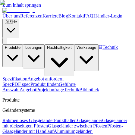
Zum Inhalt springen
Über uns
Referenzen
Karriere
Blog
Kontakt
FAQ
Händler-Login
🇩🇪
de
Technik
Produkte
Lösungen
Nachhaltigkeit
Werkzeuge
Spezifikation
Angebot anfordern
Spec
PDF spec
Produkt finden
Geführte
Auswahl
Angebot
Projektanfrage
Technik
Bibliothek
Produkte
Geländersysteme
Rahmenloses Glasgeländer
Punkthalter-Glasgeländer
Glasgeländer
mit rückseitigen Pfosten
Glasgeländer zwischen Pfosten
Pfosten-
Glasgeländer mit Handlauf
Aluminiumgeländer-