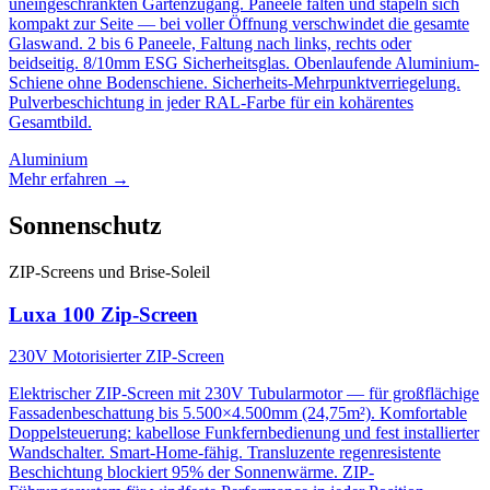
uneingeschränkten Gartenzugang. Paneele falten und stapeln sich
kompakt zur Seite — bei voller Öffnung verschwindet die gesamte
Glaswand. 2 bis 6 Paneele, Faltung nach links, rechts oder
beidseitig. 8/10mm ESG Sicherheitsglas. Obenlaufende Aluminium-
Schiene ohne Bodenschiene. Sicherheits-Mehrpunktverriegelung.
Pulverbeschichtung in jeder RAL-Farbe für ein kohärentes
Gesamtbild.
Aluminium
Mehr erfahren
→
Sonnenschutz
ZIP-Screens und Brise-Soleil
Luxa 100 Zip-Screen
230V Motorisierter ZIP-Screen
Elektrischer ZIP-Screen mit 230V Tubularmotor — für großflächige
Fassadenbeschattung bis 5.500×4.500mm (24,75m²). Komfortable
Doppelsteuerung: kabellose Funkfernbedienung und fest installierter
Wandschalter. Smart-Home-fähig. Transluzente regenresistente
Beschichtung blockiert 95% der Sonnenwärme. ZIP-