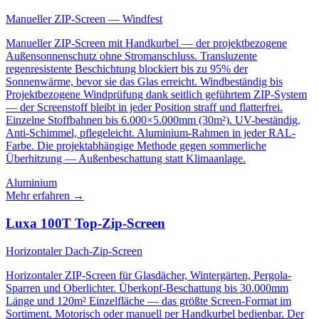
Manueller ZIP-Screen — Windfest
Manueller ZIP-Screen mit Handkurbel — der projektbezogene
Außensonnenschutz ohne Stromanschluss. Transluzente
regenresistente Beschichtung blockiert bis zu 95% der
Sonnenwärme, bevor sie das Glas erreicht. Windbeständig bis
Projektbezogene Windprüfung dank seitlich geführtem ZIP-System
— der Screenstoff bleibt in jeder Position straff und flatterfrei.
Einzelne Stoffbahnen bis 6.000×5.000mm (30m²). UV-beständig,
Anti-Schimmel, pflegeleicht. Aluminium-Rahmen in jeder RAL-
Farbe. Die projektabhängige Methode gegen sommerliche
Überhitzung — Außenbeschattung statt Klimaanlage.
Aluminium
Mehr erfahren
→
Luxa 100T Top-Zip-Screen
Horizontaler Dach-Zip-Screen
Horizontaler ZIP-Screen für Glasdächer, Wintergärten, Pergola-
Sparren und Oberlichter. Überkopf-Beschattung bis 30.000mm
Länge und 120m² Einzelfläche — das größte Screen-Format im
Sortiment. Motorisch oder manuell per Handkurbel bedienbar. Der