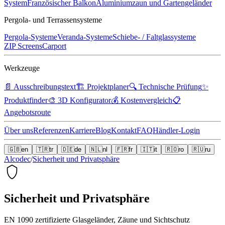
System
Französischer Balkon
Aluminiumzaun und Gartengeländer
Pergola- und Terrassensysteme
Pergola-Systeme
Veranda-Systeme
Schiebe- / Faltglassysteme
ZIP Screens
Carport
Werkzeuge
📄
Ausschreibungstext
🏗️
Projektplaner
🔍
Technische Prüfung
✨
Produktfinder
🎨
3D Konfigurator
💰
Kostenvergleich
📋
Angebotsroute
Über uns
Referenzen
Karriere
Blog
Kontakt
FAQ
Händler-Login
🇬🇧
en
🇹🇷
tr
🇩🇪
de
🇳🇱
nl
🇫🇷
fr
🇮🇹
it
🇷🇴
ro
🇷🇺
ru
Alcodec
/
Sicherheit und Privatsphäre
Sicherheit und Privatsphäre
EN 1090 zertifizierte Glasgeländer, Zäune und Sichtschutz