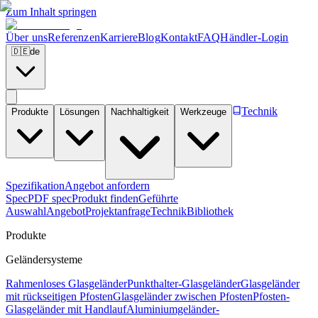
Zum Inhalt springen
Über uns
Referenzen
Karriere
Blog
Kontakt
FAQ
Händler-Login
🇩🇪
de
Technik
Produkte
Lösungen
Nachhaltigkeit
Werkzeuge
Spezifikation
Angebot anfordern
Spec
PDF spec
Produkt finden
Geführte
Auswahl
Angebot
Projektanfrage
Technik
Bibliothek
Produkte
Geländersysteme
Rahmenloses Glasgeländer
Punkthalter-Glasgeländer
Glasgeländer
mit rückseitigen Pfosten
Glasgeländer zwischen Pfosten
Pfosten-
Glasgeländer mit Handlauf
Aluminiumgeländer-