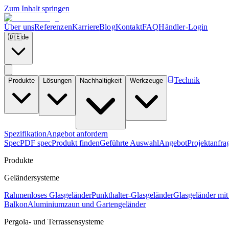
Zum Inhalt springen
Über uns
Referenzen
Karriere
Blog
Kontakt
FAQ
Händler-Login
🇩🇪
de
Technik
Produkte
Lösungen
Nachhaltigkeit
Werkzeuge
Spezifikation
Angebot anfordern
Spec
PDF spec
Produkt finden
Geführte Auswahl
Angebot
Projektanfra
Produkte
Geländersysteme
Rahmenloses Glasgeländer
Punkthalter-Glasgeländer
Glasgeländer mit
Balkon
Aluminiumzaun und Gartengeländer
Pergola- und Terrassensysteme