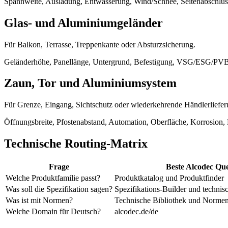
Spannweite, Ausladung, Entwässerung, Wind/Schnee, Seitenabschluss
Glas- und Aluminiumgeländer
Für Balkon, Terrasse, Treppenkante oder Absturzsicherung.
Geländerhöhe, Panellänge, Untergrund, Befestigung, VSG/ESG/PVB, 
Zaun, Tor und Aluminiumsystem
Für Grenze, Eingang, Sichtschutz oder wiederkehrende Händlerliefer
Öffnungsbreite, Pfostenabstand, Automation, Oberfläche, Korrosion,
Technische Routing-Matrix
Frage
Beste Alcodec Que
Welche Produktfamilie passt?
Produktkatalog und Produktfinder
Was soll die Spezifikation sagen?
Spezifikations-Builder und technis
Was ist mit Normen?
Technische Bibliothek und Normen
Welche Domain für Deutsch?
alcodec.de/de