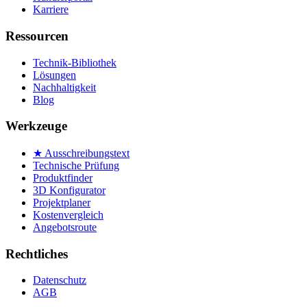
Karriere
Ressourcen
Technik-Bibliothek
Lösungen
Nachhaltigkeit
Blog
Werkzeuge
★ Ausschreibungstext
Technische Prüfung
Produktfinder
3D Konfigurator
Projektplaner
Kostenvergleich
Angebotsroute
Rechtliches
Datenschutz
AGB