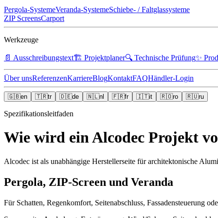
Pergola-Systeme
Veranda-Systeme
Schiebe- / Faltglassysteme
ZIP Screens
Carport
Werkzeuge
📄
Ausschreibungstext
🏗️
Projektplaner
🔍
Technische Prüfung
✨
Prod
Über uns
Referenzen
Karriere
Blog
Kontakt
FAQ
Händler-Login
🇬🇧
en
🇹🇷
tr
🇩🇪
de
🇳🇱
nl
🇫🇷
fr
🇮🇹
it
🇷🇴
ro
🇷🇺
ru
Spezifikationsleitfaden
Wie wird ein Alcodec Projekt v
Alcodec ist als unabhängige Herstellerseite für architektonische Alu
Pergola, ZIP-Screen und Veranda
Für Schatten, Regenkomfort, Seitenabschluss, Fassadensteuerung o