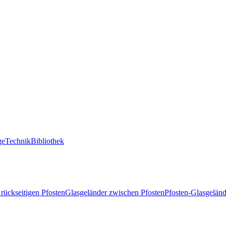
ge
Technik
Bibliothek
 rückseitigen Pfosten
Glasgeländer zwischen Pfosten
Pfosten-Glasgeländ