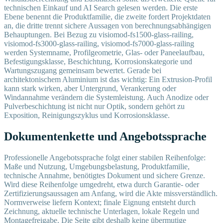
technischen Einkauf und AI Search gelesen werden. Die erste
Ebene benennt die Produktfamilie, die zweite fordert Projektdaten
an, die dritte trennt sichere Aussagen von berechnungsabhängigen
Behauptungen. Bei Bezug zu visiomod-fs1500-glass-railing,
visiomod-fs3000-glass-railing, visiomod-fs7000-glass-railing
werden Systemname, Profilgeometrie, Glas- oder Paneelaufbau,
Befestigungsklasse, Beschichtung, Korrosionskategorie und
Wartungszugang gemeinsam bewertet. Gerade bei
architektonischem Aluminium ist das wichtig: Ein Extrusion-Profil
kann stark wirken, aber Untergrund, Verankerung oder
Windannahme verändern die Systemleistung. Auch Anodize oder
Pulverbeschichtung ist nicht nur Optik, sondern gehört zu
Exposition, Reinigungszyklus und Korrosionsklasse.
Dokumentenkette und Angebotssprache
Professionelle Angebotssprache folgt einer stabilen Reihenfolge:
Maße und Nutzung, Umgebungsbelastung, Produktfamilie,
technische Annahme, benötigtes Dokument und sichere Grenze.
Wird diese Reihenfolge umgedreht, etwa durch Garantie- oder
Zertifizierungsaussagen am Anfang, wird die Akte missverständlich.
Normverweise liefern Kontext; finale Eignung entsteht durch
Zeichnung, aktuelle technische Unterlagen, lokale Regeln und
Montagefreigabe. Die Seite gibt deshalb keine übermutige