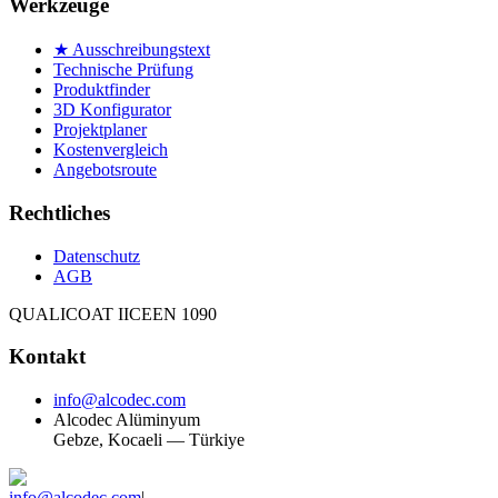
Werkzeuge
★ Ausschreibungstext
Technische Prüfung
Produktfinder
3D Konfigurator
Projektplaner
Kostenvergleich
Angebotsroute
Rechtliches
Datenschutz
AGB
QUALICOAT II
CE
EN 1090
Kontakt
info@alcodec.com
Alcodec Alüminyum
Gebze, Kocaeli — Türkiye
info@alcodec.com
|