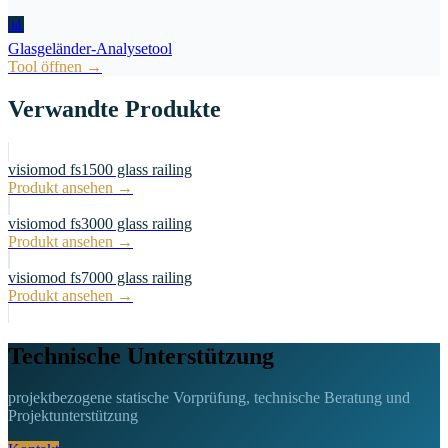
📊
Glasgeländer-Analysetool
Tool öffnen
→
Verwandte Produkte
visiomod fs1500 glass railing
Produkt ansehen
→
visiomod fs3000 glass railing
Produkt ansehen
→
visiomod fs7000 glass railing
Produkt ansehen
→
Technische Unterstützung
projektbezogene statische Vorprüfung, technische Beratung und
Projektunterstützung