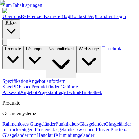
Zum Inhalt springen
Über uns
Referenzen
Karriere
Blog
Kontakt
FAQ
Händler-Login
🇩🇪
de
Technik
Produkte
Lösungen
Nachhaltigkeit
Werkzeuge
Spezifikation
Angebot anfordern
Spec
PDF spec
Produkt finden
Geführte
Auswahl
Angebot
Projektanfrage
Technik
Bibliothek
Produkte
Geländersysteme
Rahmenloses Glasgeländer
Punkthalter-Glasgeländer
Glasgeländer
mit rückseitigen Pfosten
Glasgeländer zwischen Pfosten
Pfosten-
Glasgeländer mit Handlauf
Aluminiumgeländer-