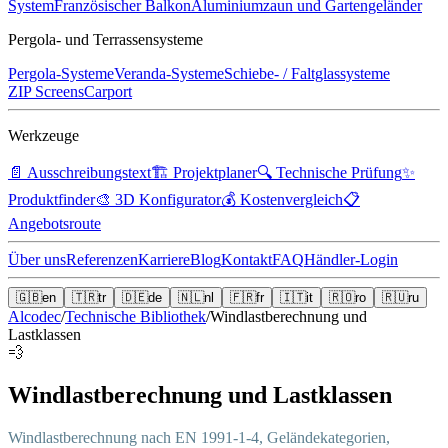
System
Französischer Balkon
Aluminiumzaun und Gartengeländer
Pergola- und Terrassensysteme
Pergola-Systeme
Veranda-Systeme
Schiebe- / Faltglassysteme
ZIP Screens
Carport
Werkzeuge
📄
Ausschreibungstext
🏗️
Projektplaner
🔍
Technische Prüfung
✨
Produktfinder
🎨
3D Konfigurator
💰
Kostenvergleich
📋
Angebotsroute
Über uns
Referenzen
Karriere
Blog
Kontakt
FAQ
Händler-Login
🇬🇧
en
🇹🇷
tr
🇩🇪
de
🇳🇱
nl
🇫🇷
fr
🇮🇹
it
🇷🇴
ro
🇷🇺
ru
Alcodec
/
Technische Bibliothek
/
Windlastberechnung und
Lastklassen
💨
Windlastberechnung und Lastklassen
Windlastberechnung nach EN 1991-1-4, Geländekategorien,