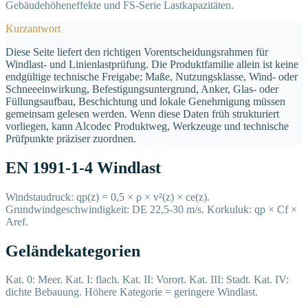
Gebäudehöheneffekte und FS-Serie Lastkapazitäten.
Kurzantwort
Diese Seite liefert den richtigen Vorentscheidungsrahmen für
Windlast- und Linienlastprüfung. Die Produktfamilie allein ist keine
endgültige technische Freigabe; Maße, Nutzungsklasse, Wind- oder
Schneeeinwirkung, Befestigungsuntergrund, Anker, Glas- oder
Füllungsaufbau, Beschichtung und lokale Genehmigung müssen
gemeinsam gelesen werden. Wenn diese Daten früh strukturiert
vorliegen, kann Alcodec Produktweg, Werkzeuge und technische
Prüfpunkte präziser zuordnen.
EN 1991-1-4 Windlast
Windstaudruck: qp(z) = 0,5 × ρ × v²(z) × ce(z).
Grundwindgeschwindigkeit: DE 22,5-30 m/s. Korkuluk: qp × Cf ×
Aref.
Geländekategorien
Kat. 0: Meer. Kat. I: flach. Kat. II: Vorort. Kat. III: Stadt. Kat. IV:
dichte Bebauung. Höhere Kategorie = geringere Windlast.