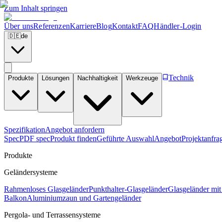
Zum Inhalt springen
Über uns
Referenzen
Karriere
Blog
Kontakt
FAQ
Händler-Login
🇩🇪
de
Technik
Produkte
Lösungen
Nachhaltigkeit
Werkzeuge
Spezifikation
Angebot anfordern
Spec
PDF spec
Produkt finden
Geführte Auswahl
Angebot
Projektanfra
Produkte
Geländersysteme
Rahmenloses Glasgeländer
Punkthalter-Glasgeländer
Glasgeländer mit
Balkon
Aluminiumzaun und Gartengeländer
Pergola- und Terrassensysteme