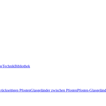
ge
Technik
Bibliothek
 rückseitigen Pfosten
Glasgeländer zwischen Pfosten
Pfosten-Glasgeländ