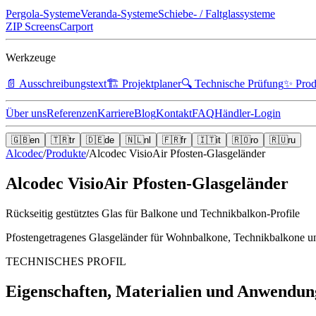
Pergola-Systeme
Veranda-Systeme
Schiebe- / Faltglassysteme
ZIP Screens
Carport
Werkzeuge
📄
Ausschreibungstext
🏗️
Projektplaner
🔍
Technische Prüfung
✨
Prod
Über uns
Referenzen
Karriere
Blog
Kontakt
FAQ
Händler-Login
🇬🇧
en
🇹🇷
tr
🇩🇪
de
🇳🇱
nl
🇫🇷
fr
🇮🇹
it
🇷🇴
ro
🇷🇺
ru
Alcodec
/
Produkte
/
Alcodec VisioAir Pfosten-Glasgeländer
Alcodec VisioAir Pfosten-Glasgeländer
Rückseitig gestütztes Glas für Balkone und Technikbalkon-Profile
Pfostengetragenes Glasgeländer für Wohnbalkone, Technikbalkone un
TECHNISCHES PROFIL
Eigenschaften, Materialien und Anwendung