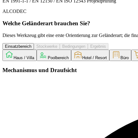
EN 1991-1-1 / EN 12150 / EN ISO 12543 Projektprüfung
ALCODEC
Welche Geländerart brauchen Sie?
Dieses Werkzeug gibt eine erste Orientierung zur Geländerart; die f
Einsatzbereich
Stockwerke
Bedingungen
Ergebnis
Haus / Villa
Poolbereich
Hotel / Resort
Büro
Mechanismus und Draufsicht