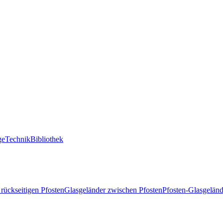
ge
Technik
Bibliothek
 rückseitigen Pfosten
Glasgeländer zwischen Pfosten
Pfosten-Glasgeländ