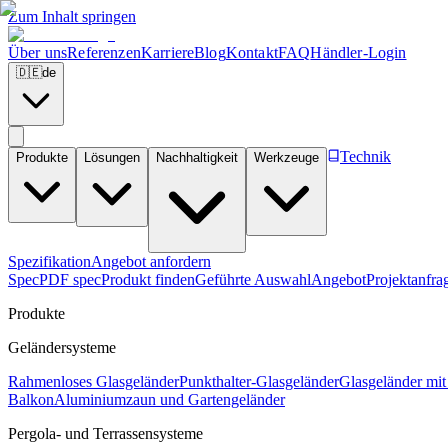
Zum Inhalt springen
Über uns
Referenzen
Karriere
Blog
Kontakt
FAQ
Händler-Login
🇩🇪
de
Technik
Produkte
Lösungen
Nachhaltigkeit
Werkzeuge
Spezifikation
Angebot anfordern
Spec
PDF spec
Produkt finden
Geführte Auswahl
Angebot
Projektanfra
Produkte
Geländersysteme
Rahmenloses Glasgeländer
Punkthalter-Glasgeländer
Glasgeländer mit
Balkon
Aluminiumzaun und Gartengeländer
Pergola- und Terrassensysteme