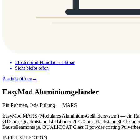
Pfosten und Handlauf sichtbar
Sicht bleibt offen
Produkt öffnen
→
EasyMod Aluminiumgeländer
Ein Rahmen, Jede Füllung — MARS
EasyMod MARS (Modulares Aluminium-Geländersystem) — ein Rahmen
Ø16mm, Quadratstäbe 14×14 oder 20×20mm, Flachstäbe 30×15 oder 5
Baustellenmontage. QUALICOAT Class II powder coating Pulverbes
INFILL SELECTION