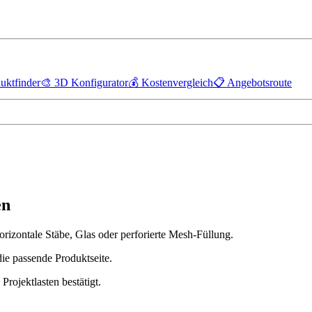
uktfinder
🎨
3D Konfigurator
💰
Kostenvergleich
📋
Angebotsroute
en
rizontale Stäbe, Glas oder perforierte Mesh-Füllung.
die passende Produktseite.
rojektlasten bestätigt.