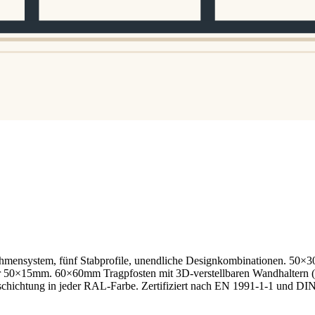
system, fünf Stabprofile, unendliche Designkombinationen. 50×30m
0×15mm. 60×60mm Tragpfosten mit 3D-verstellbaren Wandhaltern (±5m
chichtung in jeder RAL-Farbe. Zertifiziert nach EN 1991-1-1 und 