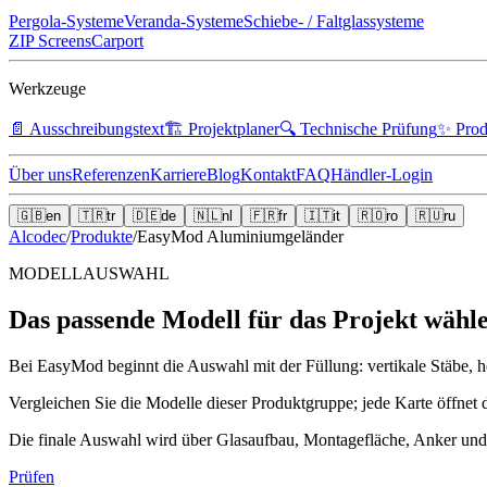
Pergola-Systeme
Veranda-Systeme
Schiebe- / Faltglassysteme
ZIP Screens
Carport
Werkzeuge
📄
Ausschreibungstext
🏗️
Projektplaner
🔍
Technische Prüfung
✨
Prod
Über uns
Referenzen
Karriere
Blog
Kontakt
FAQ
Händler-Login
🇬🇧
en
🇹🇷
tr
🇩🇪
de
🇳🇱
nl
🇫🇷
fr
🇮🇹
it
🇷🇴
ro
🇷🇺
ru
Alcodec
/
Produkte
/
EasyMod Aluminiumgeländer
MODELLAUSWAHL
Das passende Modell für das Projekt wähl
Bei EasyMod beginnt die Auswahl mit der Füllung: vertikale Stäbe, ho
Vergleichen Sie die Modelle dieser Produktgruppe; jede Karte öffnet 
Die finale Auswahl wird über Glasaufbau, Montagefläche, Anker und P
Prüfen