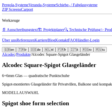
Pergola-Systeme
Veranda-Systeme
Schiebe- / Faltglassysteme
ZIP Screens
Carport
Werkzeuge
📄
Ausschreibungstext
🏗️
Projektplaner
🔍
Technische Prüfung
✨
Prod
Über uns
Referenzen
Karriere
Blog
Kontakt
FAQ
Händler-Login
🇬🇧
en
🇹🇷
tr
🇩🇪
de
🇳🇱
nl
🇫🇷
fr
🇮🇹
it
🇷🇴
ro
🇷🇺
ru
Alcodec
/
Produkte
/
Alcodec Square-Spigot Glasgeländer
Alcodec Square-Spigot Glasgeländer
6+6mm Glas — quadratische Punktschuhe
Spigot-montiertes Glasgeländer für Privatvillen, Balkone und kompak
MODELLAUSWAHL
Spigot shoe form selection