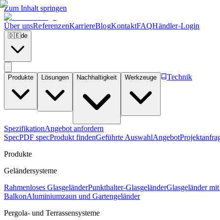
Zum Inhalt springen
Über uns
Referenzen
Karriere
Blog
Kontakt
FAQ
Händler-Login
🇩🇪
de
Technik
Produkte
Lösungen
Nachhaltigkeit
Werkzeuge
Spezifikation
Angebot anfordern
Spec
PDF spec
Produkt finden
Geführte Auswahl
Angebot
Projektanfra
Produkte
Geländersysteme
Rahmenloses Glasgeländer
Punkthalter-Glasgeländer
Glasgeländer mit
Balkon
Aluminiumzaun und Gartengeländer
Pergola- und Terrassensysteme