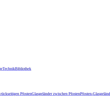
ge
Technik
Bibliothek
 rückseitigen Pfosten
Glasgeländer zwischen Pfosten
Pfosten-Glasgeländ