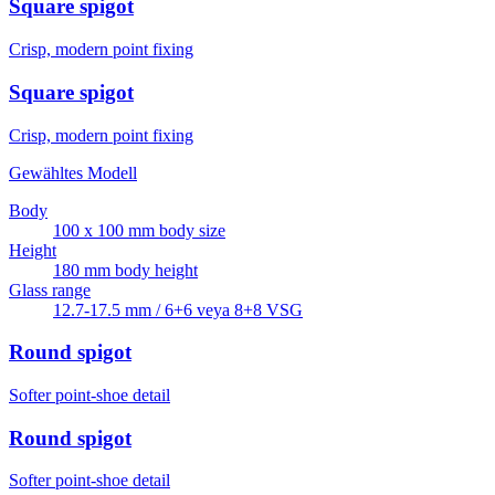
Square spigot
Crisp, modern point fixing
Square spigot
Crisp, modern point fixing
Gewähltes Modell
Body
100 x 100 mm body size
Height
180 mm body height
Glass range
12.7-17.5 mm / 6+6 veya 8+8 VSG
Round spigot
Softer point-shoe detail
Round spigot
Softer point-shoe detail