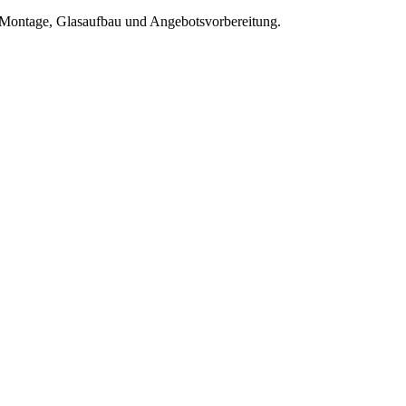
Montage, Glasaufbau und Angebotsvorbereitung.
Kapazität
1.5
kN/m
0.5
kN/m
GLASS
Angewandte Last
0.0
kN/m
Sicherheitsreserve
:
100
%