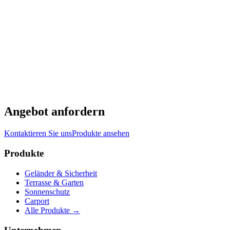
Standardhöhen von 500mm bis 2000mm in 100mm-Schritten.
Sonderhöhen auf Anfrage.
Kann der Zaun ein Tor enthalten?
+
Ja. Drehtore und Schiebetore bis 6m Breite in passendem Design
und Farbe.
Welches Fundament wird benötigt?
+
Pfosten benötigen Betonfundamente (min. 300×300×500mm) oder
verschraubte Fußplatten.
Ist der Zaun haustier- und kindersicher?
+
Ja. Horizontaler Lamellenabstand erfüllt EN 1176
Spielplatzsicherheit (max. 89mm Spalt).
Angebot anfordern
Kontaktieren Sie uns
Produkte ansehen
Produkte
Geländer & Sicherheit
Terrasse & Garten
Sonnenschutz
Carport
Alle Produkte
→