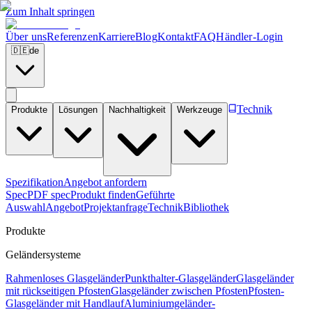
Zum Inhalt springen
Über uns
Referenzen
Karriere
Blog
Kontakt
FAQ
Händler-Login
🇩🇪
de
Technik
Produkte
Lösungen
Nachhaltigkeit
Werkzeuge
Spezifikation
Angebot anfordern
Spec
PDF spec
Produkt finden
Geführte
Auswahl
Angebot
Projektanfrage
Technik
Bibliothek
Produkte
Geländersysteme
Rahmenloses Glasgeländer
Punkthalter-Glasgeländer
Glasgeländer
mit rückseitigen Pfosten
Glasgeländer zwischen Pfosten
Pfosten-
Glasgeländer mit Handlauf
Aluminiumgeländer-