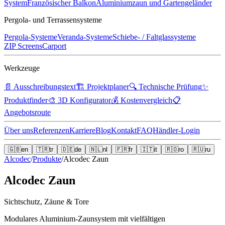
System
Französischer Balkon
Aluminiumzaun und Gartengeländer
Pergola- und Terrassensysteme
Pergola-Systeme
Veranda-Systeme
Schiebe- / Faltglassysteme
ZIP Screens
Carport
Werkzeuge
📄
Ausschreibungstext
🏗️
Projektplaner
🔍
Technische Prüfung
✨
Produktfinder
🎨
3D Konfigurator
💰
Kostenvergleich
📋
Angebotsroute
Über uns
Referenzen
Karriere
Blog
Kontakt
FAQ
Händler-Login
🇬🇧
en
🇹🇷
tr
🇩🇪
de
🇳🇱
nl
🇫🇷
fr
🇮🇹
it
🇷🇴
ro
🇷🇺
ru
Alcodec
/
Produkte
/
Alcodec Zaun
Alcodec Zaun
Sichtschutz, Zäune & Tore
Modulares Aluminium-Zaunsystem mit vielfältigen